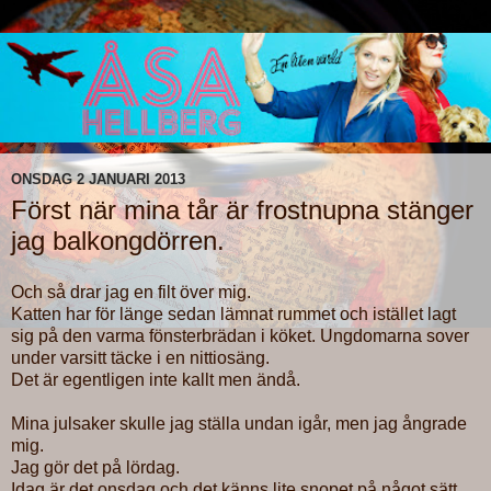
ONSDAG 2 JANUARI 2013
Först när mina tår är frostnupna stänger
jag balkongdörren.
Och så drar jag en filt över mig.
Katten har för länge sedan lämnat rummet och istället lagt
sig på den varma fönsterbrädan i köket. Ungdomarna sover
under varsitt täcke i en nittiosäng.
Det är egentligen inte kallt men ändå.
Mina julsaker skulle jag ställa undan igår, men jag ångrade
mig.
Jag gör det på lördag.
Idag är det onsdag och det känns lite snopet på något sätt.