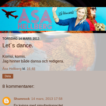
TORSDAG 14 MARS 2013
Let´s dance.
Komsi, komis.
Jag hinner både dansa och redigera.
Åsa Hellberg
kl.
16:48
Dela
8 kommentarer:
Shamrock
14 mars, 2013 17:58
En kvinna med simultankapacitet