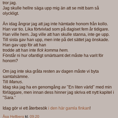
tror jag.
Jag skulle hellre säga upp mig än att se mitt barn så
olyckligt.
Än idag ångrar jag att jag inte hämtade honom från kollo.
Han var tio. Lika förtvivlad som på dagiset fem år tidigare.
Han ville hem. Jag ville att han skulle stanna, inte ge upp.
Till sista gav han upp, men inte på det sättet jag önskade.
Han gav upp för att han
trodde att han inte
fick komma hem.
Förstår ni hur ofantligt smärtsamt det måste ha varit för
honom?
Om jag inte ska gråta resten av dagen måste vi byta
samtalsämne.
Till
Manus
.
Idag ska jag ha en genomgång av "En liten värld" med min
förläggare, men innan dess hinner jag skriva ett nytt kapitel i
"Sara."
Idag gör vi ett återbesök
i den här gamla finkan
!
Åsa Hellberg
kl.
09:20