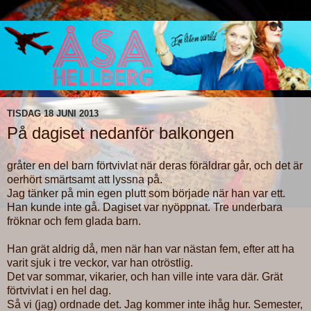
TISDAG 18 JUNI 2013
På dagiset nedanför balkongen
gråter en del barn förtvivlat när deras föräldrar går, och det är
oerhört smärtsamt att lyssna på.
Jag tänker på min egen plutt som började när han var ett.
Han kunde inte gå. Dagiset var nyöppnat. Tre underbara
fröknar och fem glada barn.
Han grät aldrig då, men när han var nästan fem, efter att ha
varit sjuk i tre veckor, var han otröstlig.
Det var sommar, vikarier, och han ville inte vara där. Grät
förtvivlat i en hel dag.
Så vi (jag) ordnade det. Jag kommer inte ihåg hur. Semester,