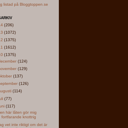
ARKIV
14
(206)
13
(1072)
12
(1375)
11
(1612)
10
(1375)
december
(124)
november
(129)
oktober
(137)
september
(126)
augusti
(114)
uli
(77)
juni
(117)
en här låten gör mig
fortfarande knottrig
ag vet inte riktigt om det är