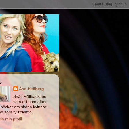
G
Åsa Hellberg
Snäll Fjällbackabo
som allt som oftast
r böcker om sköna kvinnor
n som fyllt femtio.
la min profil