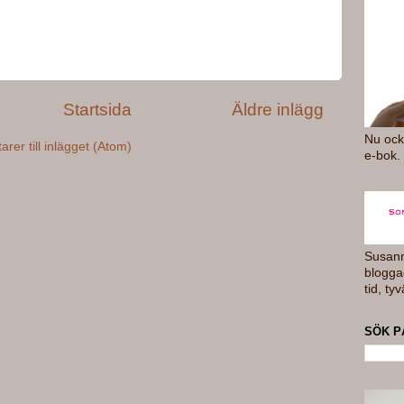
Startsida
Äldre inlägg
Nu ock
er till inlägget (Atom)
e-bok.
Susan
blogga
tid, tyv
SÖK P