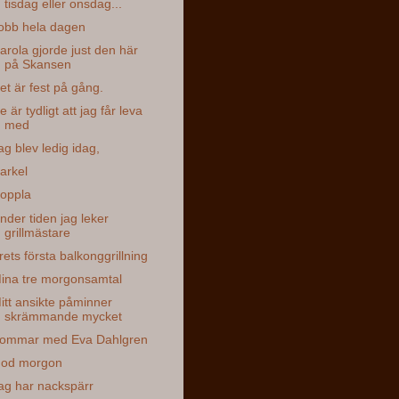
tisdag eller onsdag...
obb hela dagen
arola gjorde just den här
på Skansen
et är fest på gång.
e är tydligt att jag får leva
med
ag blev ledig idag,
arkel
oppla
nder tiden jag leker
grillmästare
rets första balkonggrillning
ina tre morgonsamtal
itt ansikte påminner
skrämmande mycket
ommar med Eva Dahlgren
od morgon
ag har nackspärr