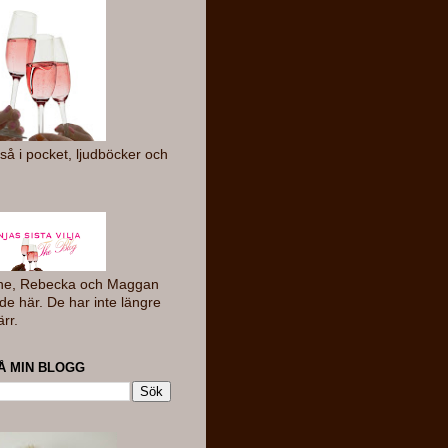
så i pocket, ljudböcker och
ne, Rebecka och Maggan
de här. De har inte längre
ärr.
Å MIN BLOGG