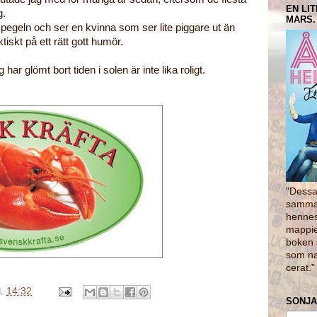
EN LI
g.
MARS.
i spegeln och ser en kvinna som ser lite piggare ut än
tiskt på ett rätt gott humör.
 har glömt bort tiden i solen är inte lika roligt.
"Dessa 
samman
hennes
mappie
boken 
som na
cerat.
l.
14:32
SONJA