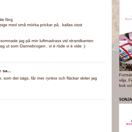
ite färg.
beige med små mörka prickar på.. kallas visst
 somnade jag på min luftmadrass vid strandkanten
jag ut som Dannebrogen.. vi é röde vi é vide :)
n
sa...
Fortsä
 som det sägs, får mer rynkor och fläckar skiter jag
vilja. 
bok oc
SONJA