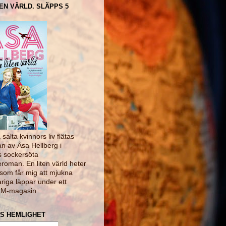
TEN VÄRLD. SLÄPPS 5
salta kvinnors liv flätas
 av Åsa Hellberg i
 sockersöta
roman. En liten värld heter
som får mig att mjukna
riga läppar under ett
" M-magasin
S HEMLIGHET