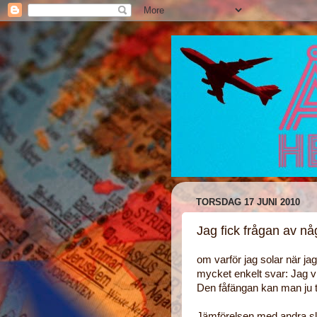
TORSDAG 17 JUNI 2010
Jag fick frågan av n
om varför jag solar när jag
mycket enkelt svar: Jag vil
Den fåfängan kan man ju t
Jämförelsen med andra sl