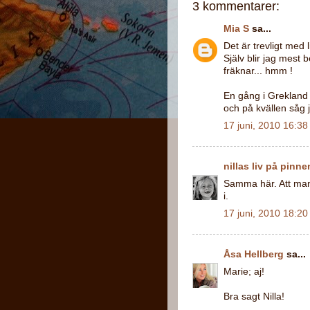
3 kommentarer:
Mia S
sa...
Det är trevligt med l
Själv blir jag mest 
fräknar... hmm !
En gång i Grekland
och på kvällen såg 
17 juni, 2010 16:38
nillas liv på pinne
Samma här. Att man,
i.
17 juni, 2010 18:20
Åsa Hellberg
sa...
Marie; aj!
Bra sagt Nilla!