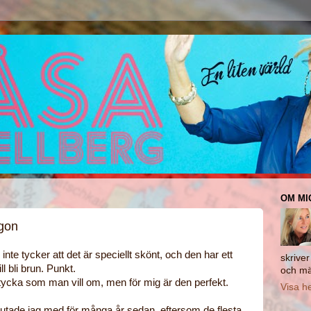
OM MI
ågon
 inte tycker att det är speciellt skönt, och den har ett
skrive
l bli brun. Punkt.
och mä
ycka som man vill om, men för mig är den perfekt.
Visa he
utade jag med för många år sedan, eftersom de flesta