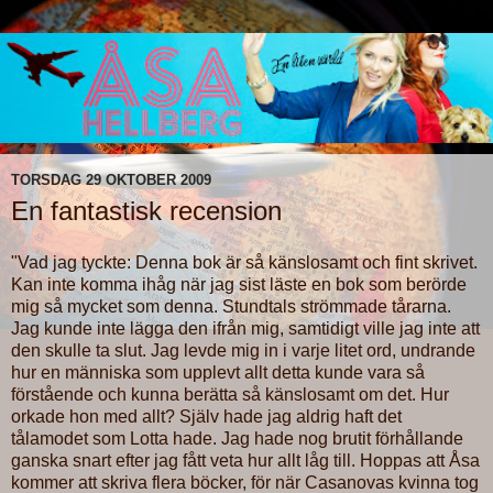
TORSDAG 29 OKTOBER 2009
En fantastisk recension
"Vad jag tyckte: Denna bok är så känslosamt och fint skrivet.
Kan inte komma ihåg när jag sist läste en bok som berörde
mig så mycket som denna. Stundtals strömmade tårarna.
Jag kunde inte lägga den ifrån mig, samtidigt ville jag inte att
den skulle ta slut. Jag levde mig in i varje litet ord, undrande
hur en människa som upplevt allt detta kunde vara så
förstående och kunna berätta så känslosamt om det. Hur
orkade hon med allt? Själv hade jag aldrig haft det
tålamodet som Lotta hade. Jag hade nog brutit förhållande
ganska snart efter jag fått veta hur allt låg till. Hoppas att Åsa
kommer att skriva flera böcker, för när Casanovas kvinna tog