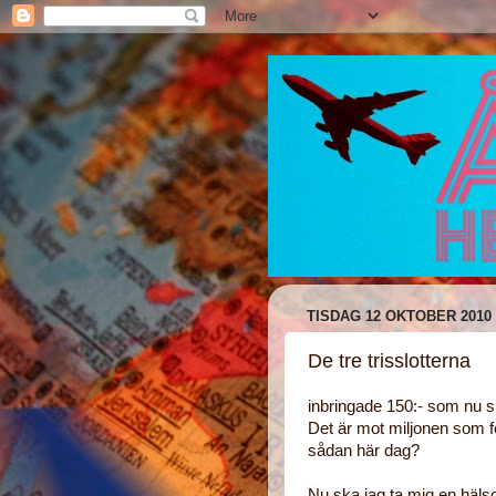
TISDAG 12 OKTOBER 2010
De tre trisslotterna
inbringade 150:- som nu s
Det är mot miljonen som f
sådan här dag?
Nu ska jag ta mig en häl