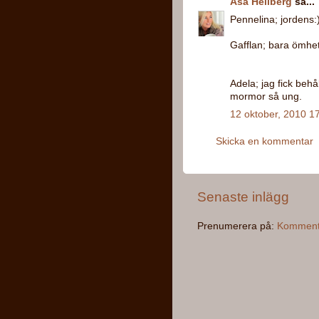
Åsa Hellberg
sa...
Pennelina; jordens:
Gafflan; bara ömhet
Adela; jag fick behål
mormor så ung.
12 oktober, 2010 1
Skicka en kommentar
Senaste inlägg
Prenumerera på:
Kommentar