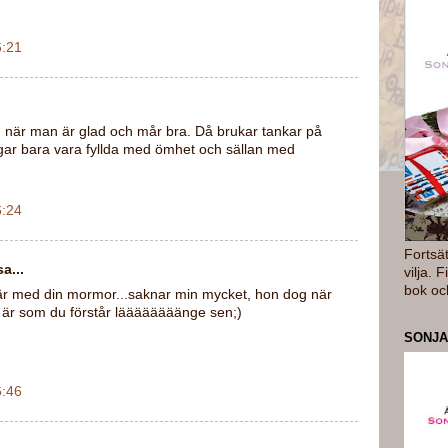
6:21
n när man är glad och mår bra. Då brukar tankar på
ngar bara vara fyllda med ömhet och sällan med
6:24
Fortsä
a...
vilja. 
bok oc
 där med din mormor...saknar min mycket, hon dog när
t är som du förstår läääääääänge sen;)
SONJA
6:46