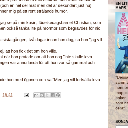
EN LI
s (och en hel del mat men det är sekundärt just nu).
MARS.
nner mig på ett rent strålande humör.
ag se på min kusin, födelsedagsbarnet Christian, som
men också tänka lite på mormor som begravdes för nio
a sista gången, två dagar innan hon dog, sa hon "jag vill
j, att hon fick det om hon ville.
rat när hon pratade om att hon nog "inte skulle leva
ången var annorlunda för att hon var så gammal och
"Dessa 
rade hon med ögonen och sa:"Men jag vill fortsätta leva
samman
hennes
mappie
l.
15:41
boken 
som na
cerat.
SONJA