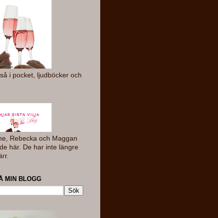
så i pocket, ljudböcker och
ne, Rebecka och Maggan
de här. De har inte längre
ärr.
Å MIN BLOGG