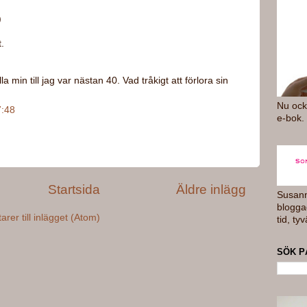
)
.
la min till jag var nästan 40. Vad tråkigt att förlora sin
Nu ock
7:48
e-bok.
Startsida
Äldre inlägg
Susan
blogga
er till inlägget (Atom)
tid, tyv
SÖK P