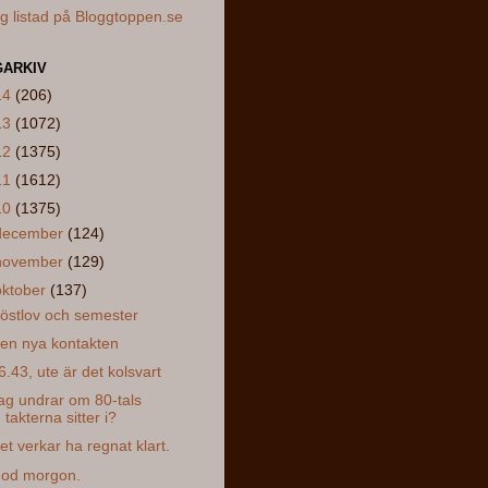
ARKIV
14
(206)
13
(1072)
12
(1375)
11
(1612)
10
(1375)
december
(124)
november
(129)
oktober
(137)
östlov och semester
en nya kontakten
6.43, ute är det kolsvart
ag undrar om 80-tals
takterna sitter i?
et verkar ha regnat klart.
od morgon.