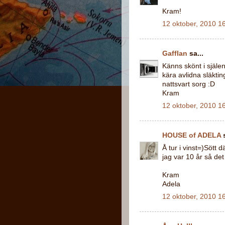
Kram!
12 oktober, 2010 1
Gafflan
sa...
Känns skönt i själe
kära avlidna släkti
nattsvart sorg :D
Kram
12 oktober, 2010 1
HOUSE of ADELA
s
Å tur i vinst=)Sött
jag var 10 år så de
Kram
Adela
12 oktober, 2010 1