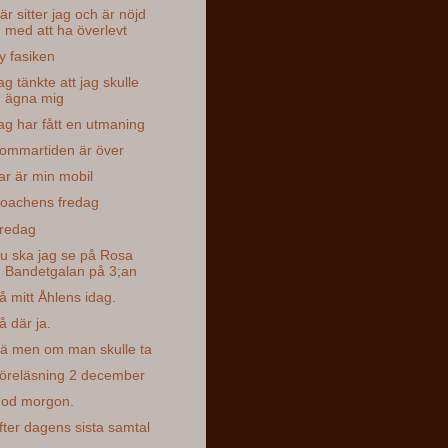
är sitter jag och är nöjd
med att ha överlevt
y fasiken
ag tänkte att jag skulle
ägna mig
ag har fått en utmaning
ommartiden är över
ar är min mobil
oachens fredag
redag
u ska jag se på Rosa
Bandetgalan på 3;an
å mitt Åhlens idag.
å där ja.
ä men om man skulle ta
öreläsning 2 december
od morgon.
fter dagens sista samtal