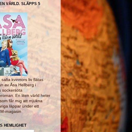
TEN VÄRLD. SLÄPPS 5
salta kvinnors liv flätas
 av Åsa Hellberg i
 sockersöta
roman. En liten värld heter
som får mig att mjukna
riga läppar under ett
" M-magasin
S HEMLIGHET