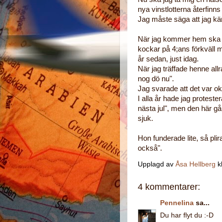
nya vinstlotterna återfinn
Jag måste säga att jag kä
När jag kommer hem ska j
kockar på 4;ans förkväll 
år sedan, just idag.
När jag träffade henne allr
nog dö nu".
Jag svarade att det var oke
I alla år hade jag proteste
nästa jul", men den här g
sjuk.
Hon funderade lite, så pli
också".
Upplagd av
Åsa Hellberg
k
4 kommentarer:
Pennelina
sa...
Du har flyt du :-D