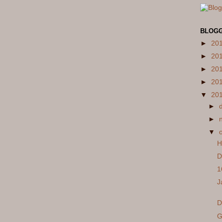
BLOGG
►
20
►
20
►
20
►
20
▼
20
►
►
▼
H
D
1
J
D
G