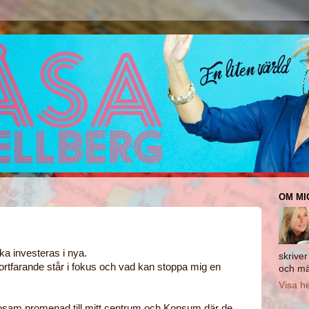
OM MI
ka investeras i nya.
skrive
ortfarande står i fokus och vad kan stoppa mig en
och mä
Visa he
sosam promenad till mitt centrum och Konsum där de