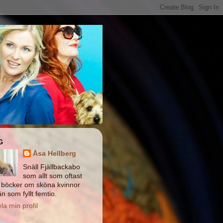
G
Åsa Hellberg
Snäll Fjällbackabo
som allt som oftast
r böcker om sköna kvinnor
n som fyllt femtio.
la min profil