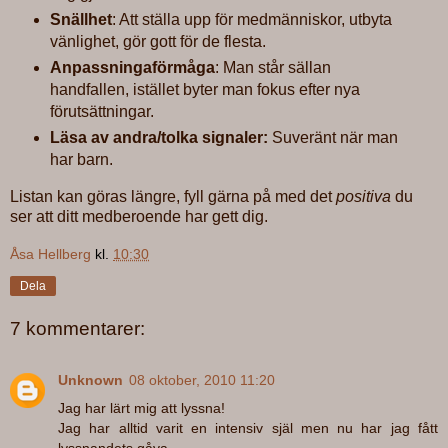
Snällhet
: Att ställa upp för medmänniskor, utbyta
vänlighet, gör gott för de flesta.
Anpassningaförmåga
: Man står sällan
handfallen, istället byter man fokus efter nya
förutsättningar.
Läsa av andra/tolka signaler:
Suveränt när man
har barn.
Listan kan göras längre, fyll gärna på med det
positiva
du
ser att ditt medberoende har gett dig.
Åsa Hellberg
kl.
10:30
Dela
7 kommentarer:
Unknown
08 oktober, 2010 11:20
Jag har lärt mig att lyssna!
Jag har alltid varit en intensiv själ men nu har jag fått
lyssnandets gåva.